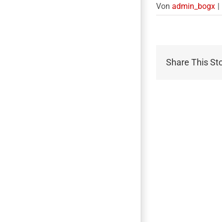
Von
admin_bogx
|
Share This St
Über den Auto