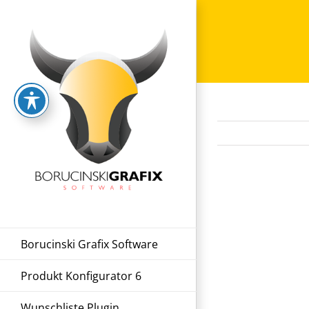
Zum
Inhalt
springen
Borucinski Grafix Software
Produkt Konfigurator 6
Wunschliste Plugin